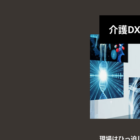
介護D
現場はひっ迫