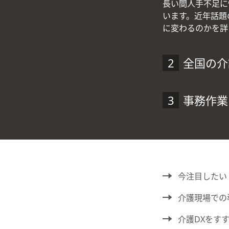
長い間人手不足に
います。近年話題
に変わるのかを詳
全国の介
事務作業
今注目したい
介護現場での
介護DXをす