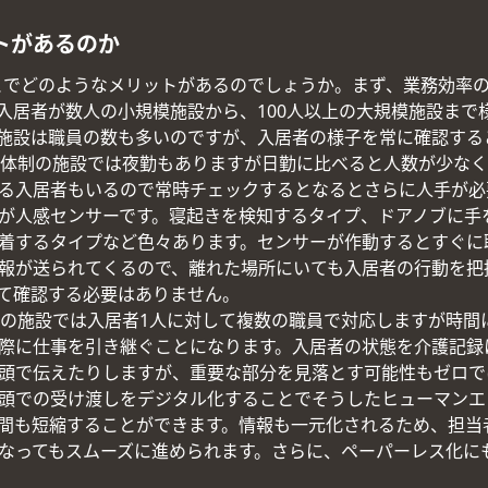
トがあるのか
とでどのようなメリットがあるのでしょうか。まず、業務効率
入居者が数人の小規模施設から、100人以上の大規模施設まで
施設は職員の数も多いのですが、入居者の様子を常に確認する
間体制の施設では夜勤もありますが日勤に比べると人数が少な
る入居者もいるので常時チェックするとなるとさらに人手が必
が人感センサーです。寝起きを検知するタイプ、ドアノブに手
着するタイプなど色々あります。センサーが作動するとすぐに
報が送られてくるので、離れた場所にいても入居者の行動を把
て確認する必要はありません。
制の施設では入居者1人に対して複数の職員で対応しますが時間
際に仕事を引き継ぐことになります。入居者の状態を介護記録
頭で伝えたりしますが、重要な部分を見落とす可能性もゼロで
頭での受け渡しをデジタル化することでそうしたヒューマンエ
間も短縮することができます。情報も一元化されるため、担当
なってもスムーズに進められます。さらに、ペーパーレス化に