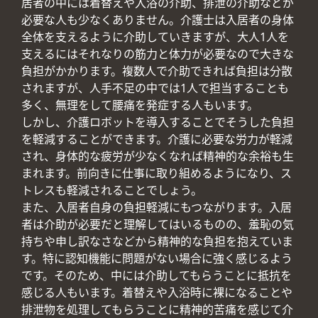
居者の中には着替えや入浴の介助、排泄の介助などが
必要な人も少なくありません。介護士は入居者の身体
全体を支えるように介助していきますが、大人1人を
支えるにはそれなりの筋力と体力が必要なので大きな
負担がかかります。複数人で介助できれば負担は分散
されますが、人手不足の中では1人で担当することも
多く、無理をして腰痛を発症する人もいます。
しかし、介護ロボットを導入することでそうした負担
を軽減することができます。介護に必要な労力が軽減
され、身体的な疲労が少なくなれば精神的な余裕も生
まれます。前向きに仕事に取り組めるようになり、ス
トレスも軽減されることでしょう。
また、入居者自身の負担軽減にもつながります。入居
者は介助が必要だと理解してはいるものの、羞恥の気
持ちや申し訳なさなどから精神的な負担を抱えていま
す。特に認知機能に問題がない場合に強く感じるよう
です。そのため、中には介助してもらうことに抵抗を
感じる人もいます。着替えや入浴時に裸になることや
排泄物を処理してもらうことに精神的苦痛を感じて介